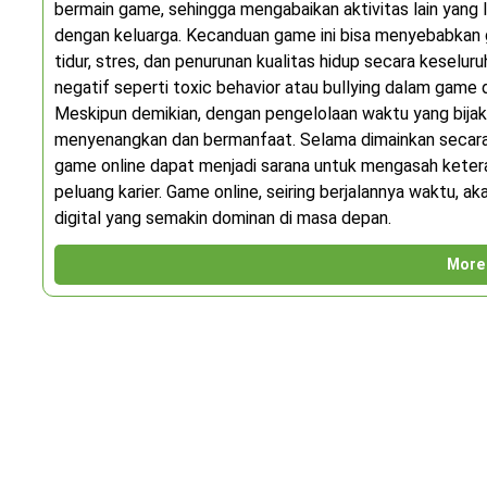
bermain game, sehingga mengabaikan aktivitas lain yang le
dengan keluarga. Kecanduan game ini bisa menyebabkan g
tidur, stres, dan penurunan kualitas hidup secara keselur
negatif seperti toxic behavior atau bullying dalam game
Meskipun demikian, dengan pengelolaan waktu yang bijak
menyenangkan dan bermanfaat. Selama dimainkan secara
game online dapat menjadi sarana untuk mengasah keter
peluang karier. Game online, seiring berjalannya waktu, 
digital yang semakin dominan di masa depan.
More 