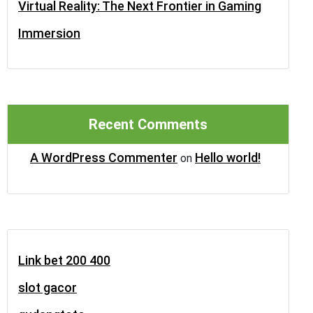
Virtual Reality: The Next Frontier in Gaming
Immersion
Recent Comments
A WordPress Commenter
Hello world!
on
Link bet 200 400
slot gacor