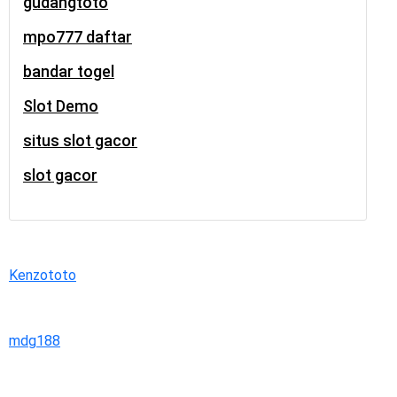
gudangtoto
mpo777 daftar
bandar togel
Slot Demo
situs slot gacor
slot gacor
Kenzototo
mdg188