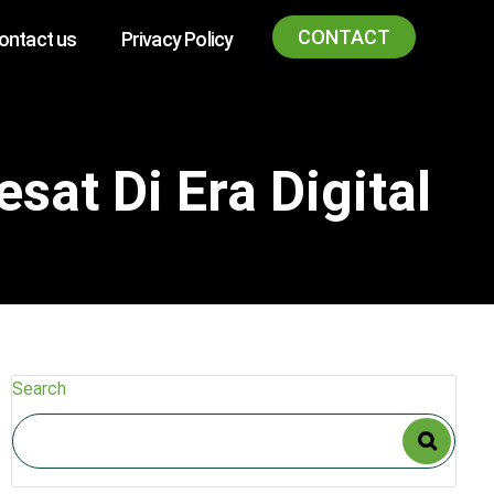
CONTACT
ontact us
Privacy Policy
t Di Era Digital
Search