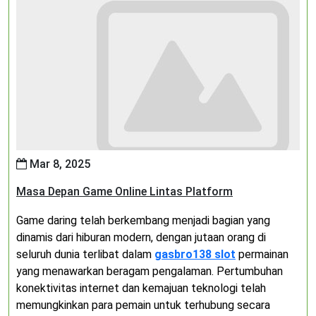
Mar 8, 2025
Masa Depan Game Online Lintas Platform
Game daring telah berkembang menjadi bagian yang
dinamis dari hiburan modern, dengan jutaan orang di
seluruh dunia terlibat dalam
gasbro138 slot
permainan
yang menawarkan beragam pengalaman. Pertumbuhan
konektivitas internet dan kemajuan teknologi telah
memungkinkan para pemain untuk terhubung secara