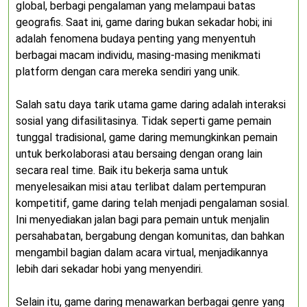
global, berbagi pengalaman yang melampaui batas
geografis. Saat ini, game daring bukan sekadar hobi; ini
adalah fenomena budaya penting yang menyentuh
berbagai macam individu, masing-masing menikmati
platform dengan cara mereka sendiri yang unik.
Salah satu daya tarik utama game daring adalah interaksi
sosial yang difasilitasinya. Tidak seperti game pemain
tunggal tradisional, game daring memungkinkan pemain
untuk berkolaborasi atau bersaing dengan orang lain
secara real time. Baik itu bekerja sama untuk
menyelesaikan misi atau terlibat dalam pertempuran
kompetitif, game daring telah menjadi pengalaman sosial.
Ini menyediakan jalan bagi para pemain untuk menjalin
persahabatan, bergabung dengan komunitas, dan bahkan
mengambil bagian dalam acara virtual, menjadikannya
lebih dari sekadar hobi yang menyendiri.
Selain itu, game daring menawarkan berbagai genre yang