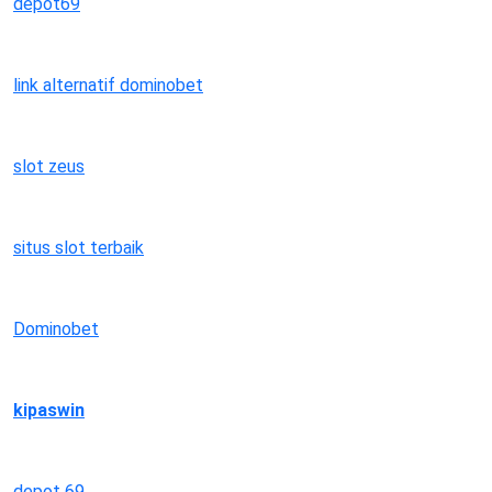
depot69
link alternatif dominobet
slot zeus
situs slot terbaik
Dominobet
kipaswin
depot 69