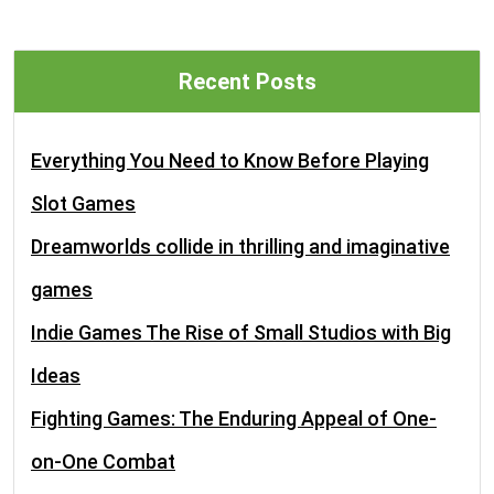
Recent Posts
Everything You Need to Know Before Playing
Slot Games
Dreamworlds collide in thrilling and imaginative
games
Indie Games The Rise of Small Studios with Big
Ideas
Fighting Games: The Enduring Appeal of One-
on-One Combat