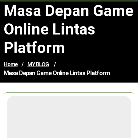
Masa Depan Game
Online Lintas
Platform
Home
/
MY BLOG
/
Masa Depan Game Online Lintas Platform