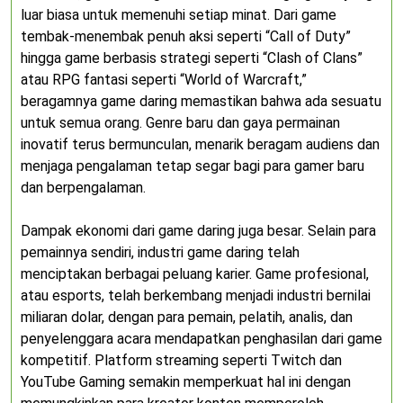
luar biasa untuk memenuhi setiap minat. Dari game
tembak-menembak penuh aksi seperti “Call of Duty”
hingga game berbasis strategi seperti “Clash of Clans”
atau RPG fantasi seperti “World of Warcraft,”
beragamnya game daring memastikan bahwa ada sesuatu
untuk semua orang. Genre baru dan gaya permainan
inovatif terus bermunculan, menarik beragam audiens dan
menjaga pengalaman tetap segar bagi para gamer baru
dan berpengalaman.
Dampak ekonomi dari game daring juga besar. Selain para
pemainnya sendiri, industri game daring telah
menciptakan berbagai peluang karier. Game profesional,
atau esports, telah berkembang menjadi industri bernilai
miliaran dolar, dengan para pemain, pelatih, analis, dan
penyelenggara acara mendapatkan penghasilan dari game
kompetitif. Platform streaming seperti Twitch dan
YouTube Gaming semakin memperkuat hal ini dengan