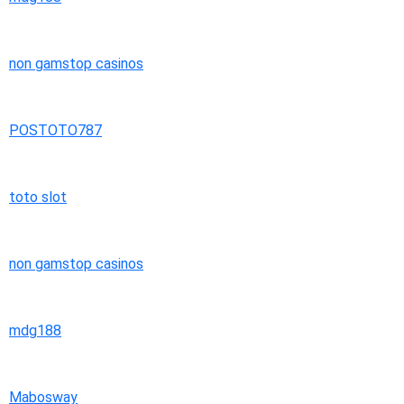
non gamstop casinos
POSTOTO787
toto slot
non gamstop casinos
mdg188
Mabosway