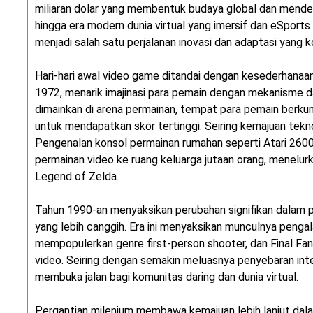
miliaran dolar yang membentuk budaya global dan mendef
hingga era modern dunia virtual yang imersif dan eSport
menjadi salah satu perjalanan inovasi dan adaptasi yang k
Hari-hari awal video game ditandai dengan kesederhanaan
1972, menarik imajinasi para pemain dengan mekanisme dasa
dimainkan di arena permainan, tempat para pemain berku
untuk mendapatkan skor tertinggi. Seiring kemajuan tek
Pengenalan konsol permainan rumahan seperti Atari 2
permainan video ke ruang keluarga jutaan orang, menelurk
Legend of Zelda.
Tahun 1990-an menyaksikan perubahan signifikan dalam 
yang lebih canggih. Era ini menyaksikan munculnya penga
mempopulerkan genre first-person shooter, dan Final Fa
video. Seiring dengan semakin meluasnya penyebaran int
membuka jalan bagi komunitas daring dan dunia virtual.
Pergantian milenium membawa kemajuan lebih lanjut dala