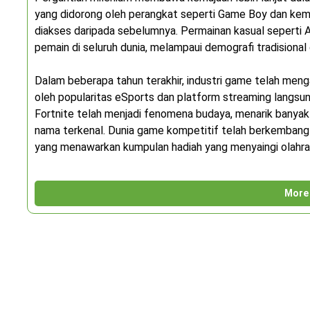
yang didorong oleh perangkat seperti Game Boy dan kem
diakses daripada sebelumnya. Permainan kasual seperti 
pemain di seluruh dunia, melampaui demografi tradisional 
Dalam beberapa tahun terakhir, industri game telah men
oleh popularitas eSports dan platform streaming langsu
Fortnite telah menjadi fenomena budaya, menarik banya
nama terkenal. Dunia game kompetitif telah berkembang me
yang menawarkan kumpulan hadiah yang menyaingi olahrag
More 