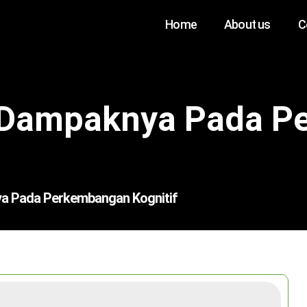
Home
About us
C
 Dampaknya Pada P
a Pada Perkembangan Kognitif