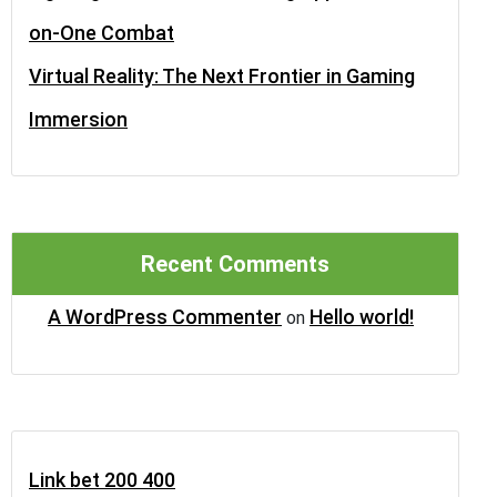
on-One Combat
Virtual Reality: The Next Frontier in Gaming
Immersion
Recent Comments
A WordPress Commenter
Hello world!
on
Link bet 200 400