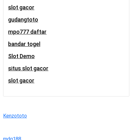
slot gacor
gudangtoto
mpo777 daftar
bandar togel
Slot Demo
situs slot gacor
slot gacor
Kenzototo
mdg188