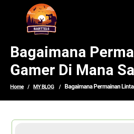
Skip
to
content
Bagaimana Permai
Gamer Di Mana Sa
Bagaimana Permainan Linta
Home
/
MY BLOG
/