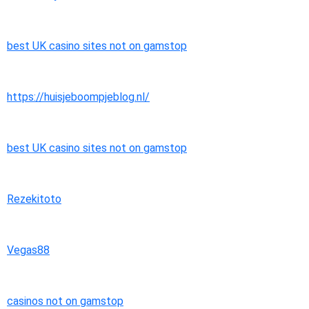
best UK casino sites not on gamstop
https://huisjeboompjeblog.nl/
best UK casino sites not on gamstop
Rezekitoto
Vegas88
casinos not on gamstop