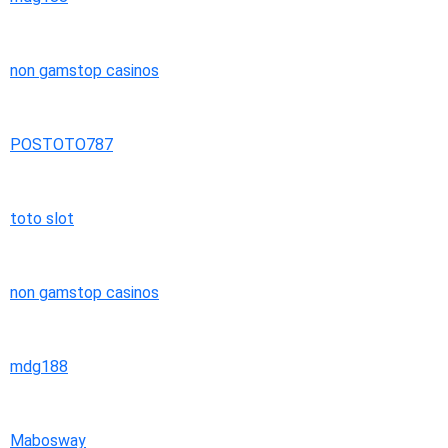
non gamstop casinos
POSTOTO787
toto slot
non gamstop casinos
mdg188
Mabosway