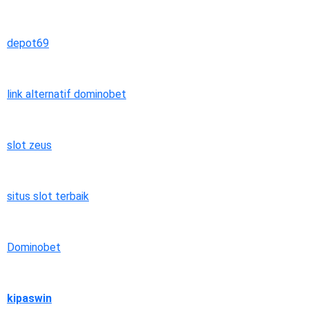
depot69
link alternatif dominobet
slot zeus
situs slot terbaik
Dominobet
kipaswin